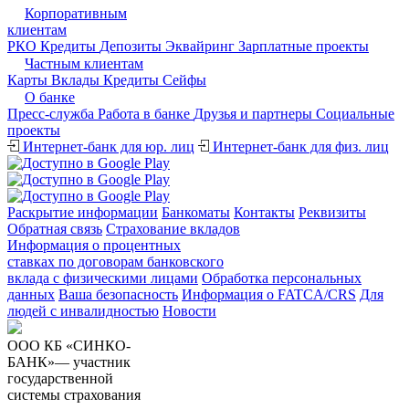
Корпоративным
клиентам
РКО
Кредиты
Депозиты
Эквайринг
Зарплатные проекты
Частным клиентам
Карты
Вклады
Кредиты
Сейфы
О банке
Пресс-служба
Работа в банке
Друзья и партнеры
Cоциальные
проекты
Интернет-банк для юр. лиц
Интернет-банк для физ. лиц
Раскрытие информации
Банкоматы
Контакты
Реквизиты
Обратная связь
Страхование вкладов
Информация о процентных
ставках по договорам банковского
вклада с физическими лицами
Обработка персональных
данных
Ваша безопасность
Информация о FATCA/CRS
Для
людей с инвалидностью
Новости
ООО КБ «СИНКО-
БАНК»— участник
государственной
системы страхования