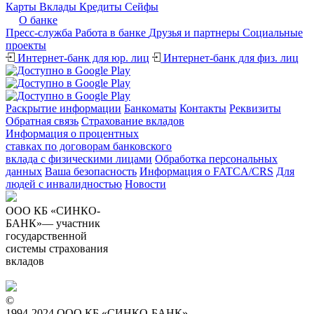
Карты
Вклады
Кредиты
Сейфы
О банке
Пресс-служба
Работа в банке
Друзья и партнеры
Cоциальные
проекты
Интернет-банк для юр. лиц
Интернет-банк для физ. лиц
Раскрытие информации
Банкоматы
Контакты
Реквизиты
Обратная связь
Страхование вкладов
Информация о процентных
ставках по договорам банковского
вклада с физическими лицами
Обработка персональных
данных
Ваша безопасность
Информация о FATCA/CRS
Для
людей с инвалидностью
Новости
ООО КБ «СИНКО-
БАНК»— участник
государственной
системы страхования
вкладов
©
1994-2024 ООО КБ «СИНКО-БАНК»