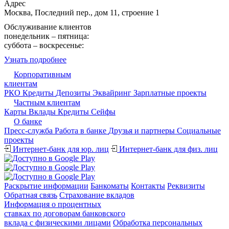
Адрес
Москва, Последний пер., дом 11, строение 1
Обслуживание клиентов
понедельник – пятница:
09:15 - 17:30
суббота – воскресенье:
выходной
Узнать подробнее
Корпоративным
клиентам
РКО
Кредиты
Депозиты
Эквайринг
Зарплатные проекты
Частным клиентам
Карты
Вклады
Кредиты
Сейфы
О банке
Пресс-служба
Работа в банке
Друзья и партнеры
Cоциальные
проекты
Интернет-банк для юр. лиц
Интернет-банк для физ. лиц
Раскрытие информации
Банкоматы
Контакты
Реквизиты
Обратная связь
Страхование вкладов
Информация о процентных
ставках по договорам банковского
вклада с физическими лицами
Обработка персональных