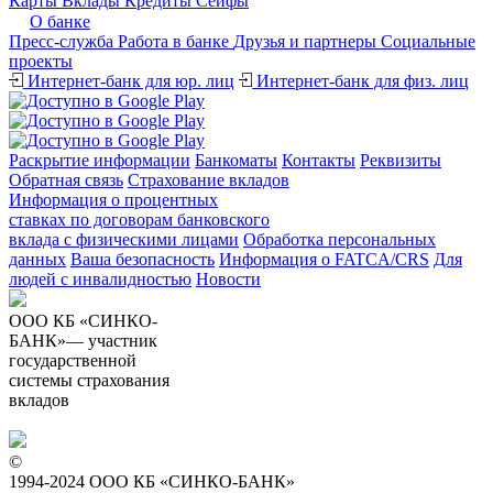
Карты
Вклады
Кредиты
Сейфы
О банке
Пресс-служба
Работа в банке
Друзья и партнеры
Cоциальные
проекты
Интернет-банк для юр. лиц
Интернет-банк для физ. лиц
Раскрытие информации
Банкоматы
Контакты
Реквизиты
Обратная связь
Страхование вкладов
Информация о процентных
ставках по договорам банковского
вклада с физическими лицами
Обработка персональных
данных
Ваша безопасность
Информация о FATCA/CRS
Для
людей с инвалидностью
Новости
ООО КБ «СИНКО-
БАНК»— участник
государственной
системы страхования
вкладов
©
1994-2024 ООО КБ «СИНКО-БАНК»